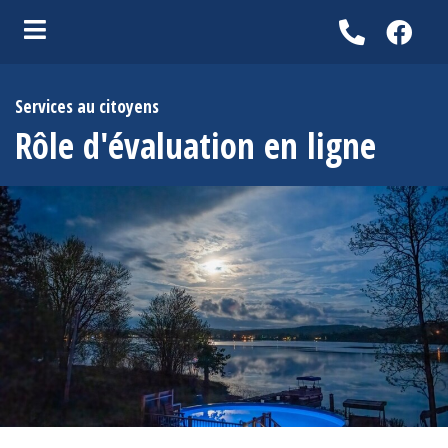
ubmenu (Vie municipale )
Services au citoyens
bmenu (Services aux citoyens )
Rôle d'évaluation en ligne
ubmenu (Entreprises )
bmenu (Activités, loisirs et tourisme )