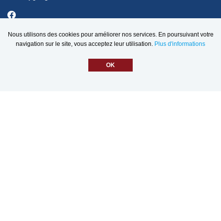
Nous utilisons des cookies pour améliorer nos services. En poursuivant votre
navigation sur le site, vous acceptez leur utilisation.
Plus d'informations
Danger d’incendie
OK
Prévision pour:
Centre du Québec
Bas
Modéré
Élevé
Très Élevé
Extrême
VOIR SUR LA CARTE
Numérique.ca
:
agence SEO
,
intégration de l'IA
,
site pour municipalité
,
création de site web pas
cher
,
infolettre
et plus!