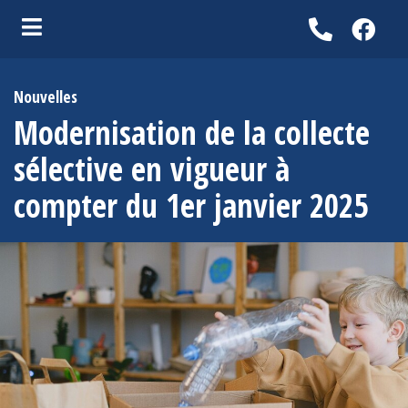
ubmenu (Vie municipale )
Nouvelles
bmenu (Services aux citoyens )
Modernisation de la collecte
ubmenu (Entreprises )
sélective en vigueur à
bmenu (Activités, loisirs et tourisme )
compter du 1er janvier 2025