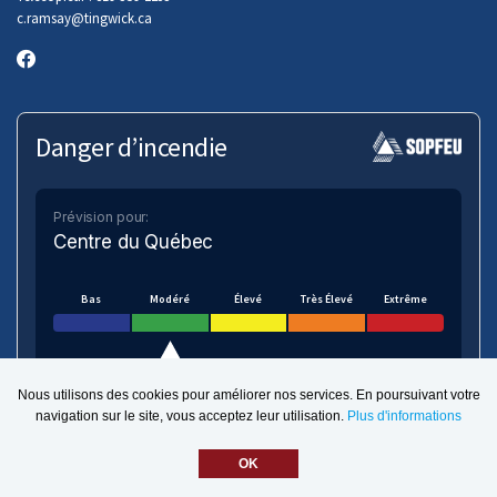
c.ramsay
@tingwick.ca
Danger d’incendie
Prévision pour:
Centre du Québec
Bas
Modéré
Élevé
Très Élevé
Extrême
Nous utilisons des cookies pour améliorer nos services. En poursuivant votre
navigation sur le site, vous acceptez leur utilisation.
Plus d'informations
VOIR SUR LA CARTE
OK
Numérique.ca
:
agence SEO
,
intégration de l'IA
,
site pour municipalité
,
création de site web pas