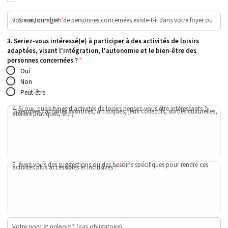
2. Si oui, combien de personnes concernées existe-t-il dans votre foyer ou votre entourage?
*
3. Seriez-vous intéressé(e) à participer à des activités de loisirs
adaptées, visant l'intégration, l'autonomie et le bien-être des
personnes concernées ?
*
Oui
Non
Peut-être
4. Si oui, quels types d'activités de loisirs pensez-vous être intéressants ?
(Exemples : activités sportives, artistiques, jeux collectifs, sorties culturelles,
ateliers pratiques, etc.)
*
5. Avez-vous des suggestions ou des besoins spécifiques pour rendre ces
activités plus accessibles et inclusives ?
*
Votre nom et prénom? (pas obligatoire)