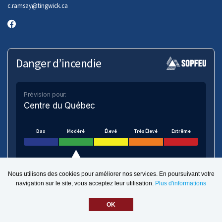
c.ramsay
@tingwick.ca
Danger d’incendie
Prévision pour:
Centre du Québec
Bas
Modéré
Élevé
Très Élevé
Extrême
Nous utilisons des cookies pour améliorer nos services. En poursuivant votre
navigation sur le site, vous acceptez leur utilisation.
Plus d'informations
VOIR SUR LA CARTE
OK
Numérique.ca
:
agence SEO
,
intégration de l'IA
,
site pour municipalité
,
création de site web pas
cher
,
infolettre
et plus!